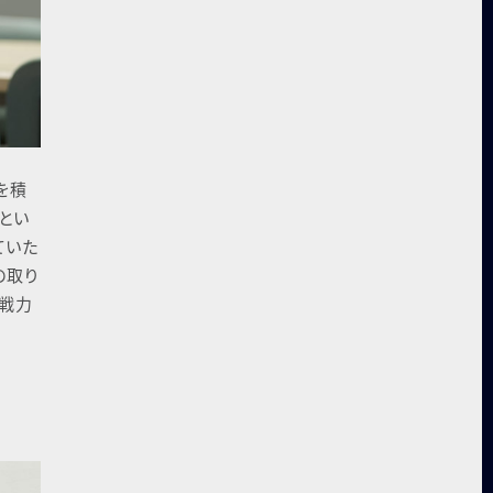
を積
とい
ていた
の取り
即戦力