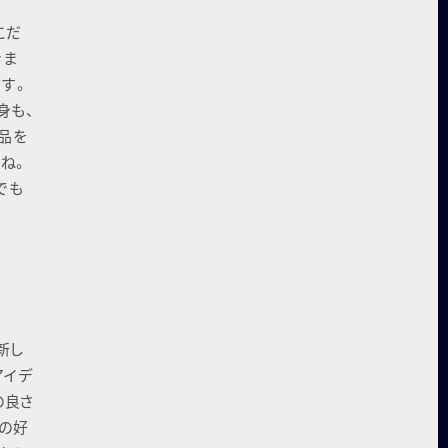
こだ
きま
ます。
身も、
品を
ね。
でも
新し
アイデ
の良さ
分の好