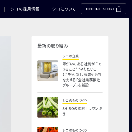
シロの採用情報
シロについて
ONLINE STORE
最新の取り組み
シロの企業
障がいのある社員が “で
きること” “やりたいこ
と”を見つけ、部署や会社
を支える「全社業務推進
グループ」を新設
シロのものづくり
SHIROの素材｜ラワンぶ
き
シロのものづくり