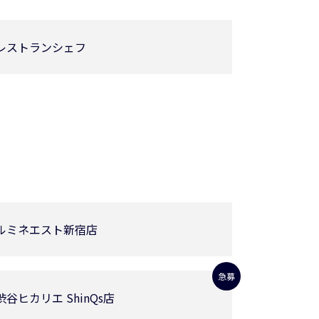
レストランシェフ
ルミネエスト新宿店
急募
渋谷ヒカリエ ShinQs店