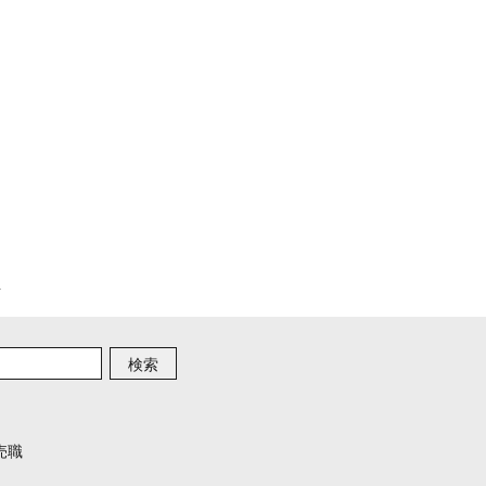
店
検索
売職