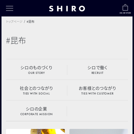
トップページ
#昆布
トップページ
#昆布
すべて
シロのものづくり
シロの採用情報
シロのものづくり
シロで働く
OUR STORY
RECRUIT
社会とのつながり
社会とのつながり
お客様とのつながり
お客様とのつながり
TIES WITH SOCIAL
TIES WITH CUSTOMER
シロの企業
シロの企業
CORPORATE MISSION
フクナガノート
TABI SHIROノート