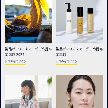
人事部ノート
お知らせ
会社概要
お客様よりいただいたお声と弊社の対応
お問い合わせ
製品ができるまで｜がごめ昆布
製品ができるまで｜がごめ昆布
美容液 2024
美容液
ONLINE STORE
シロのものづくり
シロのものづくり
みんなの工場
MAISON SHIRO
MORISHIRO
シロ財団