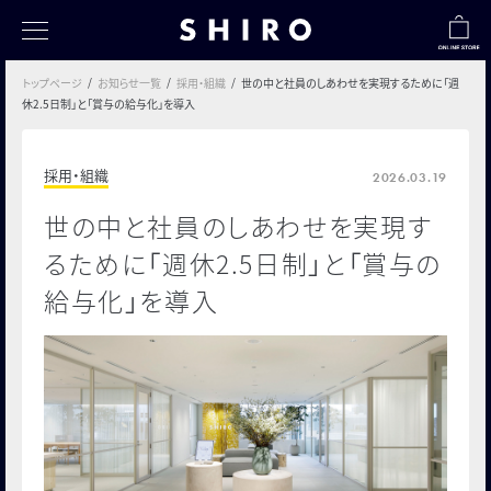
トップページ
お知らせ一覧
採用・組織
世の中と社員のしあわせを実現するために「週
トップページ
休2.5日制」と「賞与の給与化」を導入
すべて
採用・組織
2026.03.19
シロのものづくり
世の中と社員のしあわせを実現す
社会とのつながり
るために「週休2.5日制」と「賞与の
お客様とのつながり
給与化」を導入
シロの採用情報
シロについて
フクナガノート
TABI SHIROノート