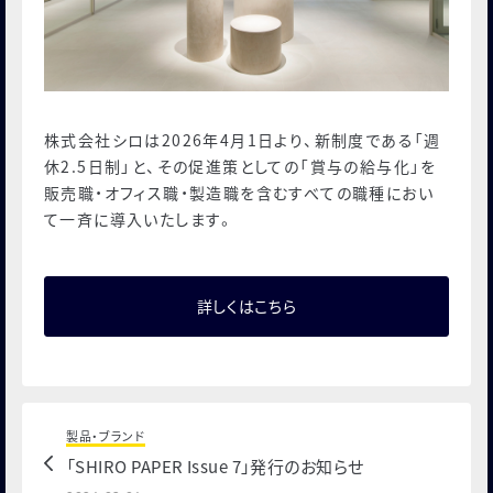
人事部ノート
お知らせ
会社概要
株式会社シロは2026年4月1日より、新制度である「週
休2.5日制」と、その促進策としての「賞与の給与化」を
お客様よりいただいたお声と弊社の対応
販売職・オフィス職・製造職を含むすべての職種におい
お問い合わせ
て一斉に導入いたします。
ONLINE STORE
詳しくはこちら
みんなの工場
MAISON SHIRO
MORISHIRO
製品・ブランド
シロ財団
「SHIRO PAPER Issue 7」発行のお知らせ