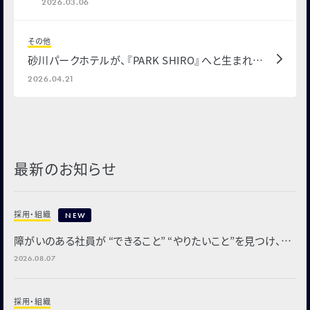
2026.03.06
その他
砂川パークホテルが、『PARK SHIRO』へと生まれ変
わります
2026.04.21
最新のお知らせ
採用・組織
NEW
障がいのある社員が “できること” “やりたいこと”を見つけ、部
署や会社を支える「全社業務推進グループ」を新設
2026.08.07
採用・組織