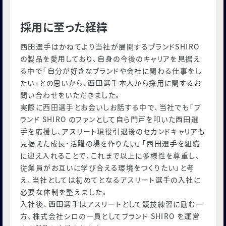
採用に至った経緯
⻄⽥選⼿はかねてより当社が展開するブランドSHIRO
の製品を愛⽤しており、⾃⾝の今後のキャリアを⾒据え
る中で「⾃分が好きなブランドや会社に関わる仕事をし
たい」との思いから、⻄⽥選⼿本⼈から採用に関するお
問い合わせをいただきました。
実際に西田選手とお会いしお話する中で、当社でも「ブ
ランド SHIRO のファンとして⾃ら⾨⼾を叩いた⻄⽥選
⼿を応援し、アスリート現役引退後のセカンドキャリアも
⾒据えた成⻑・活躍の場を作りたい」「⻄⽥選⼿を組織
に迎え⼊れることで、これまで以上に多様性を尊重し、
従業員がお互いに学び合える環境をつくりたい」と考
え、当社としては初めてとなるアスリート選⼿の⼊社に
必要な体制を整えました。
⼊社後、⻄⽥選⼿はアスリートとして競技練習に励む⼀
⽅、株式会社シロの⼀員としてブランド SHIRO を運営