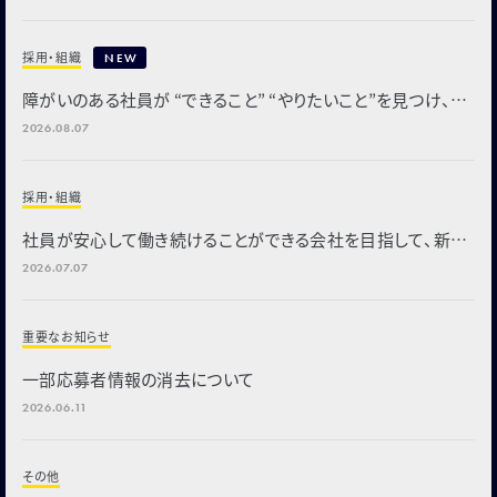
採用・組織
NEW
障がいのある社員が “できること” “やりたいこと”を見つけ、部
署や会社を支える「全社業務推進グループ」を新設
2026.08.07
採用・組織
社員が安心して働き続けることができる会社を目指して、新た
な福利厚生制度を導入
2026.07.07
重要なお知らせ
一部応募者情報の消去について
2026.06.11
その他