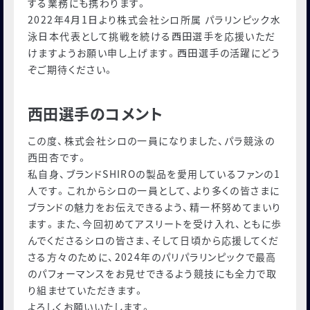
する業務にも携わります。
2022年4⽉1⽇より株式会社シロ所属 パラリンピック⽔
泳⽇本代表として挑戦を続ける⻄⽥選⼿を応援いただ
けますようお願い申し上げます。⻄⽥選⼿の活躍にどう
ぞご期待ください。
西田選手のコメント
この度、株式会社シロの一員になりました、パラ競泳の
西田杏です。
私自身、ブランドSHIROの製品を愛用しているファンの1
人です。これからシロの一員として、より多くの皆さまに
ブランドの魅力をお伝えできるよう、精一杯努めてまいり
ます。また、今回初めてアスリートを受け入れ、ともに歩
んでくださるシロの皆さま、そして日頃から応援してくだ
さる方々のために、2024年のパリパラリンピックで最高
のパフォーマンスをお見せできるよう競技にも全力で取
り組ませていただきます。
よろしくお願いいたします。