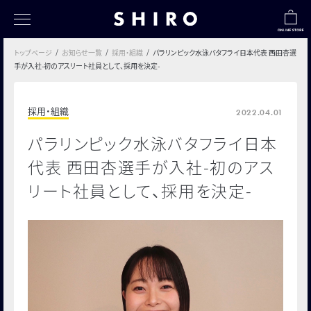
トップページ
お知らせ一覧
採用・組織
パラリンピック⽔泳バタフライ⽇本代表 ⻄⽥杏選
トップページ
⼿が⼊社-初のアスリート社員として、採⽤を決定-
すべて
採用・組織
2022.04.01
シロのものづくり
パラリンピック⽔泳バタフライ⽇本
社会とのつながり
代表 ⻄⽥杏選⼿が⼊社-初のアス
お客様とのつながり
リート社員として、採⽤を決定-
シロの採用情報
シロについて
フクナガノート
TABI SHIROノート