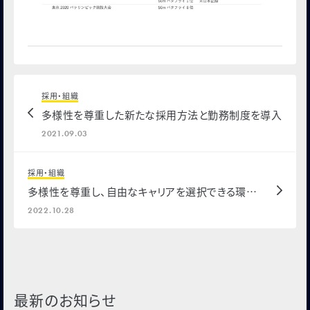
採用・組織
多様性を尊重した新たな採用方法と勤務制度を導入
2021.09.03
採用・組織
多様性を尊重し、自由なキャリアを選択できる環境
づくりとして、定年退職制度の撤廃と新たな採用方
2022.10.28
法「シニア採用」を導入
最新のお知らせ