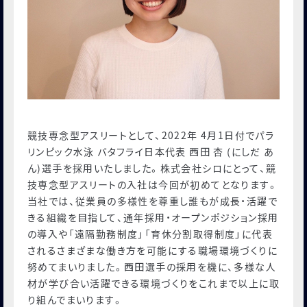
人事部ノート
お知らせ
会社概要
お客様よりいただいたお声と弊社の対応
お問い合わせ
競技専念型アスリートとして、2022年 4⽉1⽇付でパラ
リンピック⽔泳 バタフライ⽇本代表 ⻄⽥ 杏 (にしだ あ
ん)選⼿を採⽤いたしました。株式会社シロにとって、競
ONLINE STORE
技専念型アスリートの⼊社は今回が初めてとなります。
みんなの工場
当社では、従業員の多様性を尊重し誰もが成⻑・活躍で
きる組織を⽬指して、通年採⽤・オープンポジション採⽤
MAISON SHIRO
の導⼊や「遠隔勤務制度」「育休分割取得制度」に代表
されるさまざまな働き⽅を可能にする職場環境づくりに
MORISHIRO
努めてまいりました。⻄⽥選⼿の採⽤を機に、多様な⼈
材が学び合い活躍できる環境づくりをこれまで以上に取
シロ財団
り組んでまいります。