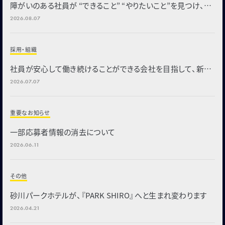
障がいのある社員が “できること” “やりたいこと”を見つけ、部
署や会社を支える「全社業務推進グループ」を新設
2026.08.07
採用・組織
社員が安心して働き続けることができる会社を目指して、新た
な福利厚生制度を導入
2026.07.07
重要なお知らせ
一部応募者情報の消去について
2026.06.11
その他
砂川パークホテルが、『PARK SHIRO』へと生まれ変わります
2026.04.21