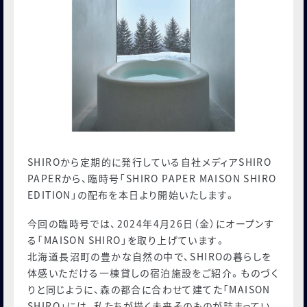
人事部ノート
お知らせ
会社概要
お客様よりいただいたお声と弊社の対応
お問い合わせ
SHIROから定期的に発行している自社メディアSHIRO
ONLINE STORE
PAPERから、臨時号「SHIRO PAPER MAISON SHIRO
EDITION」の配布を本日より開始いたします。
みんなの工場
今回の臨時号では、2024年4月26日（金）にオープンす
MAISON SHIRO
る「MAISON SHIRO」を取り上げています。
北海道長沼町の豊かな自然の中で、SHIROの暮らしを
MORISHIRO
体感いただける一棟貸しの宿泊施設をご紹介。ものづく
シロ財団
りと同じように、森の都合に合わせて建てた「MAISON
SHIRO」には、私たちが描く未来そのものが詰まってい