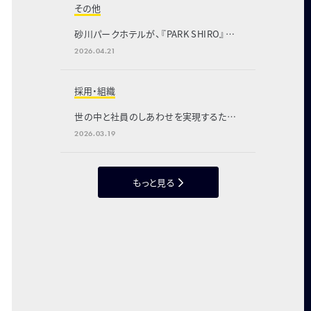
その他
砂川パークホテルが、『PARK SHIRO』へ
と生まれ変わります
2026.04.21
採用・組織
世の中と社員のしあわせを実現するため
に「週休2.5日制」と「賞与の給与化」を導
2026.03.19
入
もっと見る