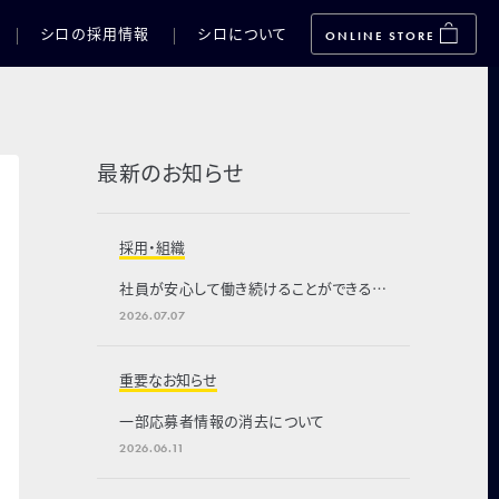
シロの採用情報
シロについて
ONLINE STORE
最新のお知らせ
採用・組織
社員が安心して働き続けることができる会
社を目指して、新たな福利厚生制度を導
2026.07.07
入
重要なお知らせ
一部応募者情報の消去について
2026.06.11