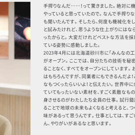
⼿搾りなんだ……！って驚きました。絶対に
やっていると思っていたので。なんで⼿搾り
も聞いたんです。そしたら、何度も機械化をし
と試みたけれど、思うような仕上がりにはな
ったからと。⼤変だけれどベストな⽅法を採
ている姿勢に感動しました。
2023年4⽉には北海道砂川市に「みんなの⼯
がオープン。ここでは、⾃分たちの技術を秘
ることなく、すべてをオープンにしています。
はもちろんですが、同業者にもできるんだよ！
なもつくったらいいよ！と伝えたい。世界中に
ていてもったいない素材を、すごく素敵なも
⾝させるのがわたしたち全員の仕事。試⾏錯
ることで地球の未来もよくなると考えると、つ
味があるって思うんです。仕事としては、すご
ん、やりがいがあるなと思います。