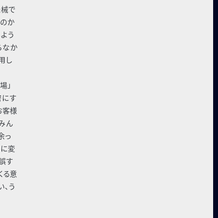
機械で
なのか
よう
らなか
⽤し
場」
密にす
お客様
みん
余っ
のに変
誤す
くる意
い、う