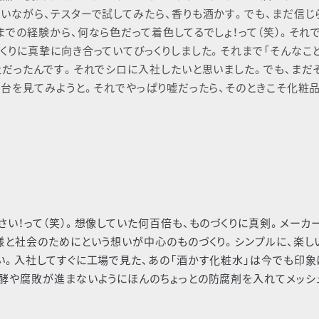
いながら、テスターで試してみたら、⾹りも酒かす。でも、まだ信じ
での経験から、何なら⾊だって着⾊してるでしょ！って（笑）。それで
くりに真摯に向き合っていてびっくりしました。それまで「そんなこ
社だったんです。それでシロに⼊社したいと思いました。でも、まだ
舞台を⾒てみようと。それでやっぱり嘘だったら、そのときこそ化粧
さい！って（笑）。想像していた何百倍も、ものづくりに真剣。メーカ
様と社会のためにという想いが中⼼のものづくり。シンプルに、楽し
い。⼊社してすぐに⼯場で⾒た、あの「酒かす化粧⽔」は今でも印象
発酵や腐敗が進まないようにほんのちょっとの防腐剤を⼊れてメッシ