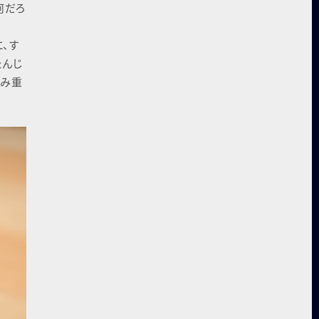
何だろ
、す
たんじ
積み重