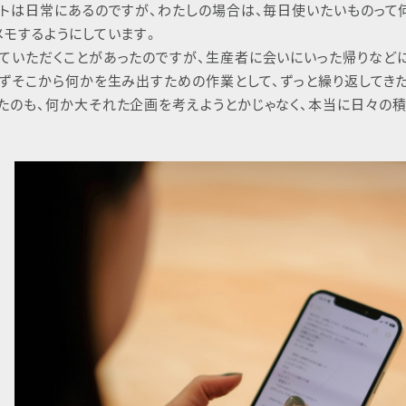
ントは⽇常にあるのですが、わたしの場合は、毎⽇使いたいものって
メモするようにしています。
ていただくことがあったのですが、⽣産者に会いにいった帰りなどに
必ずそこから何かを⽣み出すための作業として、ずっと繰り返してき
たのも、何か⼤それた企画を考えようとかじゃなく、本当に⽇々の