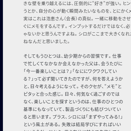
きな壁を乗り越えるには、圧倒的に“好き”が強い。ヒ
うとか、⾃分の⼼が動く瞬間みたいなものを、とにかく
実はこれは浩恵さん（会⻑）の真似。⼀緒に移動をさせ
ぐにメモをするんです。インプットするだけではなく、
ゃないかと思うんですよね。シロがここまで⼤きくなれ
ねなんだと思いました。
そしてもうひとつは、幼少期からの習慣です。仕事
で忙しくてなかなか会えなかった⽗は、会うたびに
「今⼀番楽しいことは？」「なににワクワクしてい
る？」って必ず聞いてきたのですが、何を答えようか
と、⽇々考えるようになって。そのクセが、“メモ”と
ピタッと合った感じ。⽇々、何気なく過ごすのでは
なく、楽しいことを探すというのは、仕事のひとつの
基準にもなっていて、製品づくりにも結びついてい
ると思います。プラス、シロには「まずやってみる！」
という⾵⼟がある。失敗は結局学びにすればいい