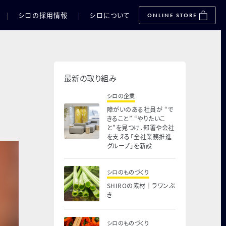
シロの採用情報
シロについて
ONLINE STORE
最新の取り組み
シロの企業
障がいのある社員が “で
きること” “やりたいこ
と”を見つけ、部署や会社
を支える「全社業務推進
グループ」を新設
シロのものづくり
SHIROの素材｜ラワンぶ
き
シロのものづくり