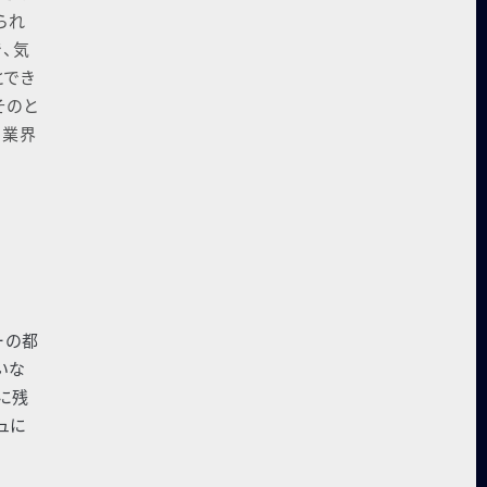
られ
、気
とでき
そのと
品業界
ーの都
いな
に残
ュに