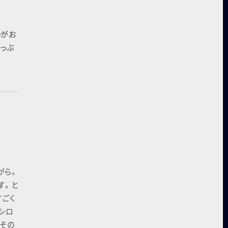
のがお
っぶ
がら。
す。と
すごく
シロ
てその