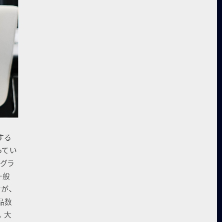
する
ってい
レグラ
⼀般
が、
品数
。⼤