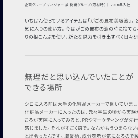
企画グループ マネジャー 兼 開発グループ（取材時）
｜
2018年⼊社
いちばん使っているアイテムは「
がごめ昆布美容液
」。
気に⼊りの使い⽅。今はがごめ昆布の漁の時に捨てら
りの根こんぶを使い、新たな魅⼒を引き出すべく⽇々
無理だと思い込んでいたことが
できる場所
シロに⼊る前は⼤⼿の化粧品メーカーで働いていました
化粧品メーカーに⼊ったのは、元々学⽣の頃から実験が
ころが実際に⼊ってみると、PRやマーケティングが先
感じました。それがすごく嫌で。なんかもうつまらない
と出会ったんです。職業柄、成分表⽰が気になるので製