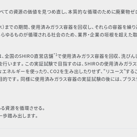
Oは、すべての資源の価値を見つめ直し、本質的な循環のために廃棄物ゼ
0/31（木）までの期間、使用済みガラス容器を回収し、それらの容器を繰り
あらゆるものが循環される社会のため、業界・企業の垣根を超えた
*1
は、全国のSHIRO直営店舗
で使用済みガラス容器を回収、洗びん
行います。この実証試験で目指すのは、SHIROの使用済みガラ
なエネルギーを使ったり、CO
2
を生み出したりせず、“リユース”する
目的です。同様に使用済みガラス容器の実証試験の後には、プラス
ある資源を循環させる。
は一歩踏み出します。