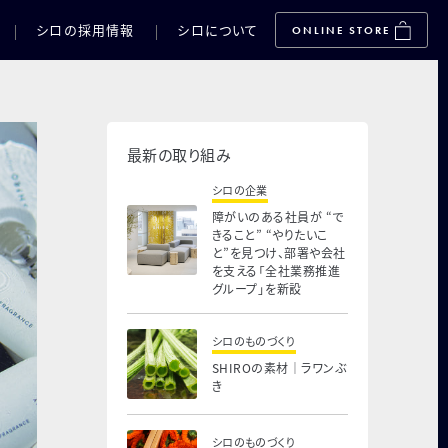
シロの採用情報
シロについて
ONLINE STORE
最新の取り組み
シロの企業
障がいのある社員が “で
きること” “やりたいこ
と”を見つけ、部署や会社
を支える「全社業務推進
グループ」を新設
シロのものづくり
SHIROの素材｜ラワンぶ
き
シロのものづくり