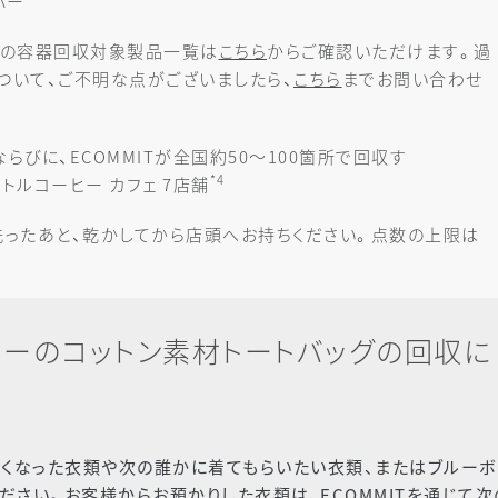
バー
中の容器回収対象製品一覧は
こちら
からご確認いただけます。過
ついて、ご不明な点がございましたら、
こちら
までお問い合わせ
ならびに、ECOMMITが全国約50～100箇所で回収す
*4
トルコーヒー カフェ 7店舗
洗ったあと、乾かしてから店頭へお持ちください。点数の上限は
ーのコットン素材トートバッグの回収に
なくなった衣類や次の誰かに着てもらいたい衣類、またはブルーボ
ださい。お客様からお預かりした衣類は、ECOMMITを通じて次