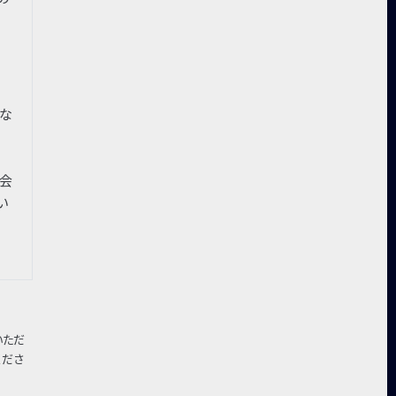
異な
の会
い
いただ
くださ