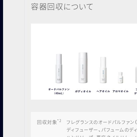
容器回収について
*2
回収対象
フレグランスのオードパルファン（
ディフューザー、パフュームのデ