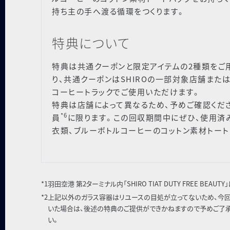
持ち主の手へ渡る循環をつくります。
特典について
特典は共通クーポンと限定アイテムの2種類をご
り、共通クーポンはSHIROの一部対象店舗また
コーヒートラックでご使用いただけます。
特典は店舗によって異なるため、予めご確認ください。ま
*6
員
に限ります。この回収期間中にぜひ、使用済
衣類、ブルーボトルコーヒーのコットン素材トート
*1
羽田空港 第2ターミナル内「SHIRO TIAT DUTY FREE BEAU
*2
上記以外のガラス容器はリユースの目処が立ってないため、今
いた場合は、後述の特典のご提供ができかねますので予めご了承
い。