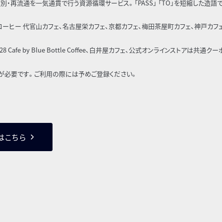
選別・再流通を一気通貫で行う資源循環サービス。「PASS」 「TO」を短縮した造語で
コーヒー 代官山カフェ、名古屋栄カフェ、京都カフェ、梅田茶屋町カフェ、神戸カフ
ADE 1928 Cafe by Blue Bottle Coffee、白井屋カフェ、公式オンラインストアは共通ク
の本登録が必要です。ご利用の際には予めご登録ください。
くはこちら