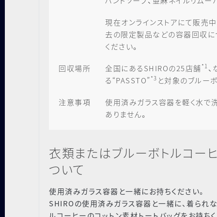
ハンドソープ、亜麻ネイルリムー
現在オンラインストアにて販売
去の限定製品などの容器回収に
ください。
*1
回収場所
全国にあるSHIROの25店舗
、
*3
る“PASSTO”
と対象のブルーボ
注意事項
使用済みガラス容器を軽く水で
ありません。
衣類またはブルーボトルコーヒ
ついて
使用済みガラス容器と一緒にお持ちください。
SHIROの使用済みガラス容器と一緒に、着られ
ルコーヒーのコットン素材トートバッグをお持ちく