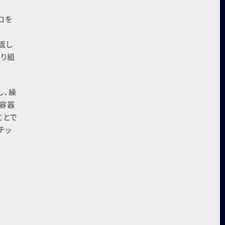
ロを
返し
取り組
し、繰
ス容器
ことで
チッ