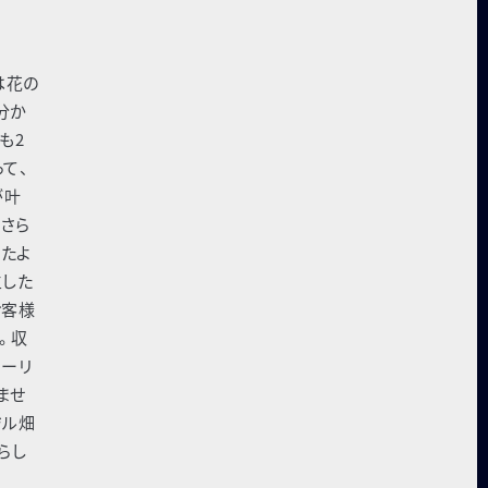
は花の
分か
も2
て、
が叶
さら
めたよ
生した
お客様
。収
ホーリ
ませ
ジル畑
らし