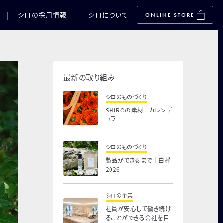
シロの採用情報
シロについて
ONLINE STORE
最新の取り組み
シロのものづくり
SHIROの素材 | カレンデ
ュラ
シロのものづくり
製品ができるまで｜白樺
2026
シロの企業
社員が安心して働き続け
ることができる会社を目