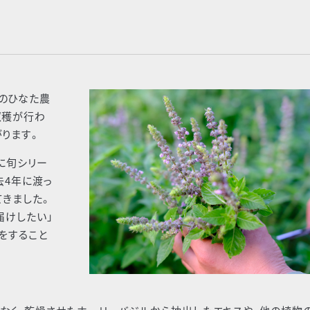
のひなた農
収穫が行わ
ります。
に旬シリー
去4年に渡っ
てきました。
届けしたい」
をすること