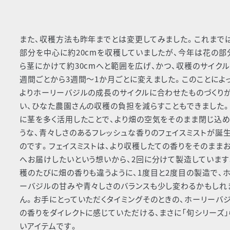
また、収穫方法も昨年までとは変更してみました。これまで
部分を中心に約20cmを収穫していましたが、今年は花の部
ら茎にかけて約30cmへと範囲を広げ、かつ、収穫のサイクル
週間ごとから3週間～1か月ごとに変えました。このことによっ
よりホーリーバジルの成長のサイクルに合わせたものづくり
い、ひなた農園さんの収穫の負担を減らすこともできました。
に茎を多く活用したことで、より畑の空気をそのまま閉じ込
うな、青々しさのあるフレッシュな香りのフェイスミストが誕
のです。フェイスミストは、より収穫したての香りをそのまま
へお届けしたいという想いから、2回に分けて製造しています
穫のたびに畑の香りも違うように、1度目と2度目の製造で、
ーバジルの甘みや青々しさのバランスも少し変わるかもしれ
ん。お手にとっていただくタイミングそのときの、ホーリーバ
の香りをダイレクトに感じていただける、まさに「旬シリーズ」
いアイテムです。